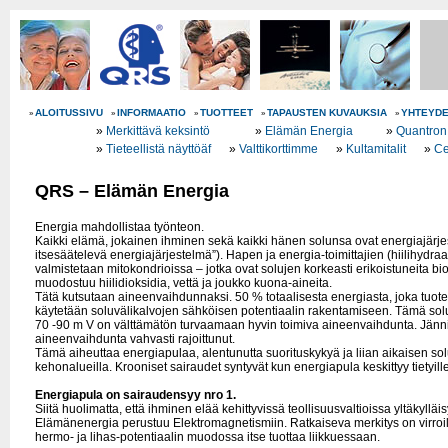
ALOITUSSIVU
INFORMAATIO
TUOTTEET
TAPAUSTEN KUVAUKSIA
YHTEYD
»
»
»
»
»
»
Merkittävä keksintö
»
Elämän Energia
»
Quantron
»
Tieteellistä näyttöäf
»
Valttikorttimme
»
Kultamitalit
»
Ce
QRS – Elämän Energia
Energia mahdollistaa työnteon.
Kaikki elämä, jokainen ihminen sekä kaikki hänen solunsa ovat energiajärje
itsesäätelevä energiajärjestelmä”). Hapen ja energia-toimittajien (hiilihydraat
valmistetaan mitokondrioissa – jotka ovat solujen korkeasti erikoistuneita bi
muodostuu hiilidioksidia, vettä ja joukko kuona-aineita.
Tätä kutsutaan aineenvaihdunnaksi. 50 % totaalisesta energiasta, joka tuot
käytetään soluvälikalvojen sähköisen potentiaalin rakentamiseen. Tämä sol
70 -90 m V on välttämätön turvaamaan hyvin toimiva aineenvaihdunta. Jänni
aineenvaihdunta vahvasti rajoittunut.
Tämä aiheuttaa energiapulaa, alentunutta suorituskykyä ja liian aikaisen sol
kehonalueilla. Krooniset sairaudet syntyvät kun energiapula keskittyy tietyille
Energiapula on sairaudensyy nro 1.
Siitä huolimatta, että ihminen elää kehittyvissä teollisuusvaltioissa yltäkyllä
Elämänenergia perustuu Elektromagnetismiin. Ratkaiseva merkitys on virroilla
hermo- ja lihas-potentiaalin muodossa itse tuottaa liikkuessaan.