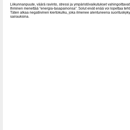
Liikunnanpuute, väärä ravinto, stressi ja ympäristövaikutukset vahingoittava
Ihminen menettää ”energia-tasapainonsa”. Solut eivät enää voi lopettaa teh
Täten alkaa negatiivinen kiertokulku, joka ilmenee alentuneena suorituskyk
sairauksina.