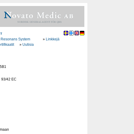
ET
 Resonans System
»
Linkkejä
rtifikaatit
»
Uutisia
95B1
lle 93/42 EC
semaan