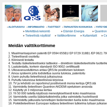
ALOITUSSIVU
INFORMAATIO
TUOTTEET
TAPAUSTEN KUVAUKSIA
YHTEYD
»
»
»
»
»
»
Merkittävä keksintö
»
Elämän Energia
»
Quantron
»
Tieteellistä näyttöäf
»
Valttikorttimme
»
Kultamitalit
»
Ce
Meidän valttikorttimme
1. Maailmanlaajuinen patentti EP 0594 655B1/ EP 0729 318B1 /EP 0621 7
2. Tieteellisesti osoitettu
3. Kliinisesti testattu
4. Testattu lääketieteelliseksi laitteeksi – direktiivin lääketieteellisille tuottei
5. Laatutestattu, korkein standardi ISO 9002 certifikaatti
6. Ulkoavaruustutkimus antaa QRS:lle positiivisen tuloksen
7. Ainoa systeemi jolla todistettua suoria tuloksia, patentoitu
8. Usein puhuttu tieteellisissä julkaisuissa
9. Puhuttu lukuisissa tieteellisissä kirjoissa
10. TV ja lehdistö on raportoinut positiivisesti monia kertoja QRS:stä
11. Varmistettu tieteellisen Quantron AKDEMI opetuksen ansiosta
12. Käytetty yli 3 miljoonaa kertaa
13. Yli 50 000 laitetta käytössä menestyksellisesti koko maailmassa
14. Varmistettu useilla lääkäritutkielmilla jotka valmistettu huolellisesti
15. Varmistettu jatkuvalla tunnettujen tiedemiesten tuella koko maailmassa
16. Poikkitieteellinen Euroopan kattava tieteellinen tutkielma tullaan julkai